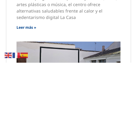
artes plásticas o música, el centro ofrece
alternativas saludables frente al calor y el
sedentarismo digital La Casa
Leer más »
El Cine De Verano Continúa En
Agosto Con Ocho Películas De
Reciente Estreno Para Todos Los
Públicos
‘Toy Story 5’, ‘La muerte de Robin Hood’ o
‘Supergirl’ son algunos de los títulos de los que se