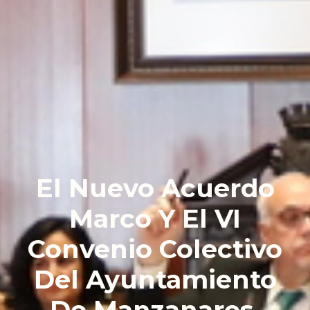
El Nuevo Acuerdo
Marco Y El VI
Convenio Colectivo
Del Ayuntamiento
De Manzanares,