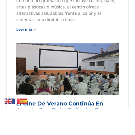
Con una programación que incluye cocina, baile,
artes plásticas o música, el centro ofrece
alternativas saludables frente al calor y el
sedentarismo digital La Casa
Leer más »
El Cine De Verano Continúa En
Agosto Con Ocho Películas De
Reciente Estreno Para Todos Los
Públicos
‘Toy Story 5’, ‘La muerte de Robin Hood’ o