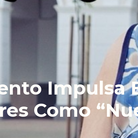
ento Impulsa 
res Como “nue