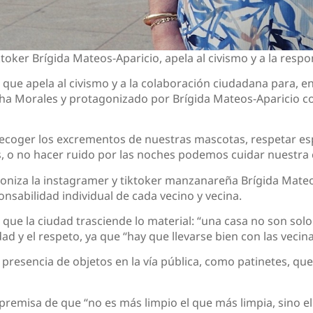
toker Brígida Mateos-Aparicio, apela al civismo y a la resp
e apela al civismo y a la colaboración ciudadana para, en
roha Morales y protagonizado por Brígida Mateos-Aparicio co
 recoger los excrementos de nuestras mascotas, respetar e
es, o no hacer ruido por las noches podemos cuidar nuestra
niza la instagramer y tiktoker manzanareña Brígida Mateos-
onsabilidad individual de cada vecino y vecina.
 que la ciudad trasciende lo material: “una casa no son solo 
d y el respeto, ya que “hay que llevarse bien con las vecin
presencia de objetos en la vía pública, como patinetes, que 
a premisa de que “no es más limpio el que más limpia, sino