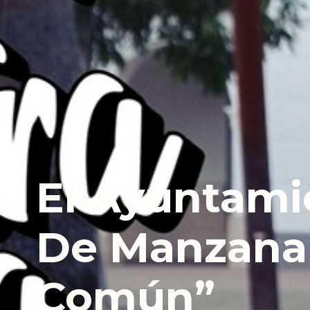
El Ayuntami
De Manzana
Común”