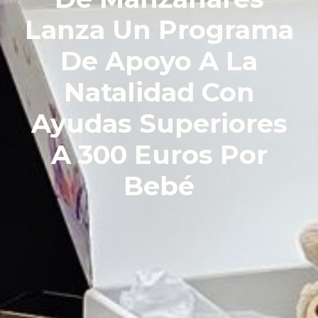
Lanza Un Programa
De Apoyo A La
Natalidad Con
Ayudas Superiores
A 300 Euros Por
Bebé