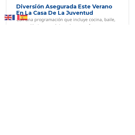
Diversión Asegurada Este Verano
En La Casa De La Juventud
Con una programación que incluye cocina, baile,
artes plásticas o música, el centro ofrece
alternativas saludables frente al calor y el
sedentarismo digital La Casa
Leer más »
El Cine De Verano Continúa En
Agosto Con Ocho Películas De