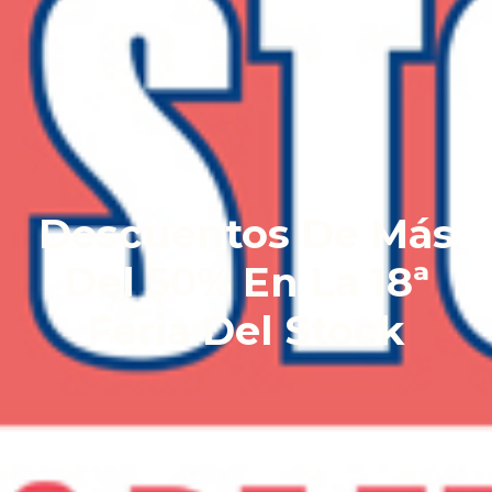
Descuentos De Más
Del 50% En La 18ª
Feria Del Stock