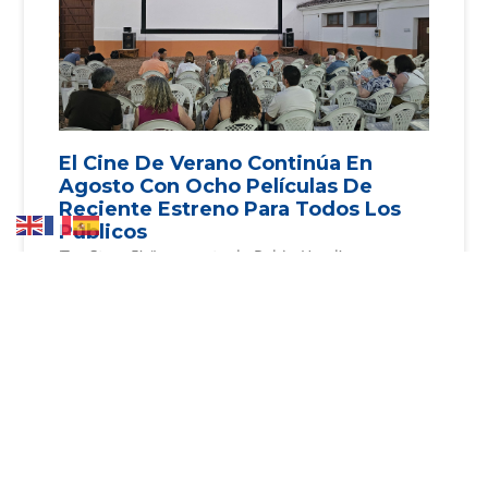
El Cine De Verano Continúa En
Agosto Con Ocho Películas De
Reciente Estreno Para Todos Los
Públicos
‘Toy Story 5’, ‘La muerte de Robin Hood’ o
‘Supergirl’ son algunos de los títulos de los que se
podrá disfrutar en el CC ‘Ciega
Leer más »